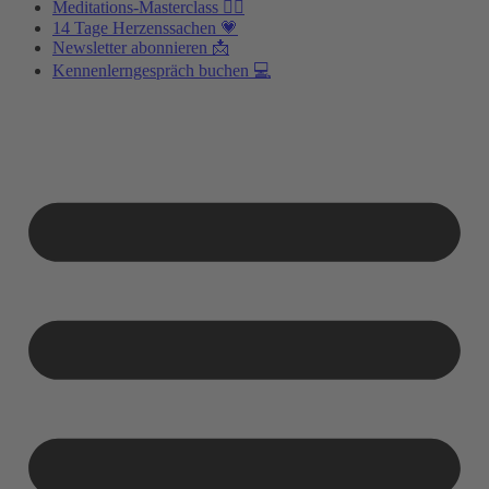
Meditations-Masterclass 🧘‍♂️
14 Tage Herzenssachen 💗
Newsletter abonnieren 📩
Kennenlerngespräch buchen 💻