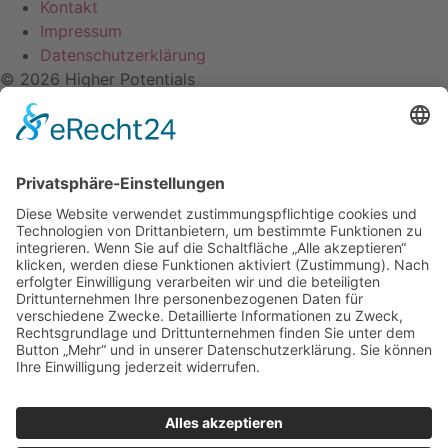
Kontakt
Impressum
Datenschutzerklärung
© 2026 Higher Potentials
Webdesign by Content Marketing X
Newsletter Anmeldung
Erhalte regelmäßig News, Wissenswertes und Ressourcen
rund um Achtsamkeit, Stressbewältigung und
Emotionsarbeit.
Vorname
E-Mail
Anmelden