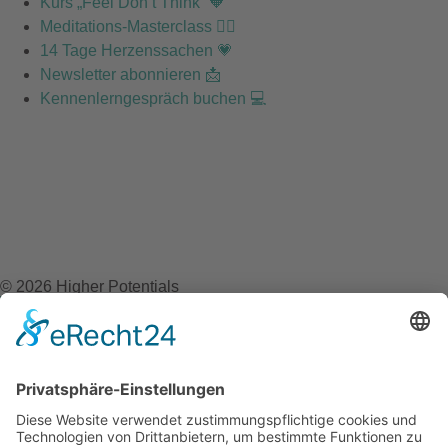
Kurs „Feel Don’t Think“ 🧡
Meditations-Masterclass 🧘‍♂️
14 Tage Herzenssachen 💗
Newsletter abonnieren 📩
Kennenlerngespräch buchen 💻
© 2026 Higher Potentials
Webdesign by Content Marketing X
Newsletter Anmeldung
Erhalte regelmäßig News, Wissenswertes und Ressourcen
rund um Achtsamkeit, Stressbewältigung und Emotionsarbeit.