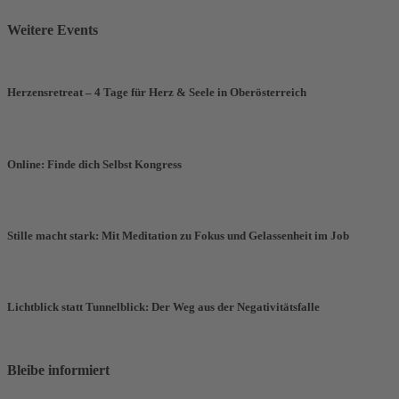
Weitere Events
Herzensretreat – 4 Tage für Herz & Seele in Oberösterreich
Online: Finde dich Selbst Kongress
Stille macht stark: Mit Meditation zu Fokus und Gelassenheit im Job
Lichtblick statt Tunnelblick: Der Weg aus der Negativitätsfalle
Bleibe informiert